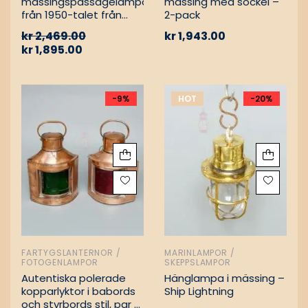
mässingspassagelampa
mässing med sockel –
från 1950-talet från
2-pack
tyskt lastfartyg
kr
2,469.00
kr
1,943.00
kr
1,895.00
-9%
HOT
-20%
FARTYGSLANTERNOR /
MARINLAMPOR /
FOTOGENLAMPOR
SKEPPSLAMPOR
Autentiska polerade
Hänglampa i mässing –
kopparlyktor i babords
Ship Lightning
och styrbords stil, par –