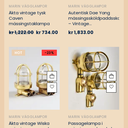
MARIN VÄGGLAMPOR
MARIN VÄGGLAMPOR
Äkta vintage tysk
Autentisk Dae Yang
Caven
mässingssköldpaddsskott
mässingstaklampa
– Vintage
lastfartygsbärgning
kr
1,222.00
kr
734.00
kr
1,833.00
HOT
-23%
MARIN VÄGGLAMPOR
MARIN VÄGGLAMPOR
Äkta vintage Wiska
Passagelampa i