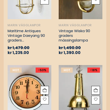
MARIN VÄGGLAMPOR
MARIN VÄGGLAMPOR
Maritime Antiques
Vintage Wiska 90
Vintage Daeyang 90
graders
graders
mässingslampa
mässingslampa
kr
1,479.00
kr
1,490.00
kr
1,235.00
kr
1,390.00
HOT
-50%
HOT
-18%