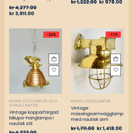
kr
1,222.00
kr
978.00
Vintage nautiska
kr
4,277.00
oljelampor
kr
3,911.00
-20%
-17%
MARIN SPOTLAMPOR OCH
MARIN VÄGGLAMPOR
SIGNALLAMPOR
Vintage
Vintage kopparfärgad
mässingsarmvägglampa
bikupa-hänglampa i
med nautisk arm
nautisk stil
kr
1,711.00
kr
1,418.00
kr
4,277.00