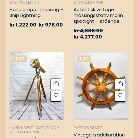
SKEPPSLAMPOR
SIGNALLAMPOR
Hänglampa i mässing –
Autentisk vintage
Ship Lightning
mässingsstativ marin
spotlight – stående
kr
1,222.00
kr
978.00
golvlampa
kr
4,888.00
kr
4,277.00
HOT
HOT
MARIN SPOTLAMPOR OCH
FARTYGSRATT
SIGNALLAMPOR
Vintage trädekoration