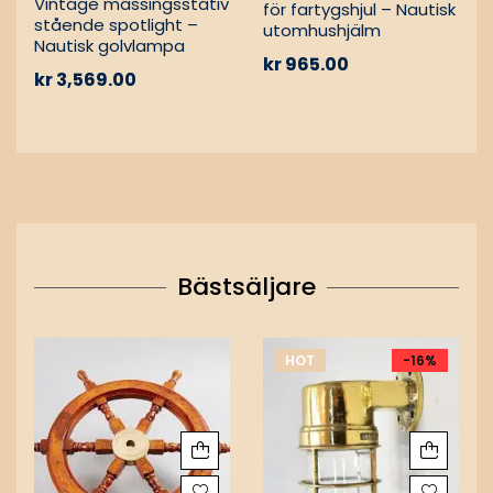
Vintage mässingsstativ
för fartygshjul – Nautisk
stående spotlight –
utomhushjälm
Nautisk golvlampa
kr
965.00
kr
3,569.00
Bästsäljare
HOT
-16%