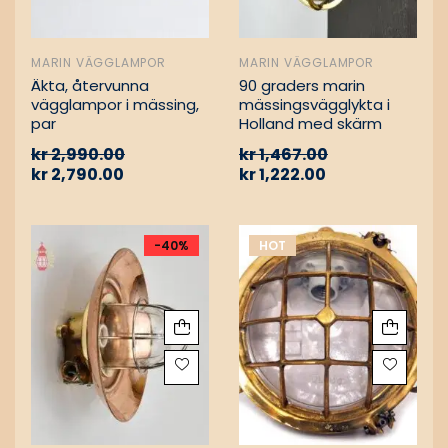
MARIN VÄGGLAMPOR
MARIN VÄGGLAMPOR
Äkta, återvunna
90 graders marin
vägglampor i mässing,
mässingsvägglykta i
par
Holland med skärm
kr
2,990.00
kr
1,467.00
kr
2,790.00
kr
1,222.00
-40%
HOT