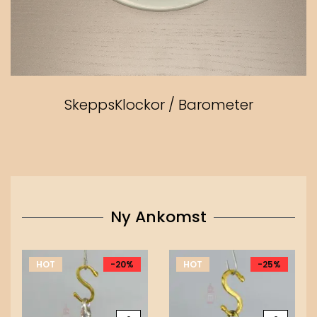
SkeppsKlockor / Barometer
Ny Ankomst
HOT
-20%
HOT
-25%