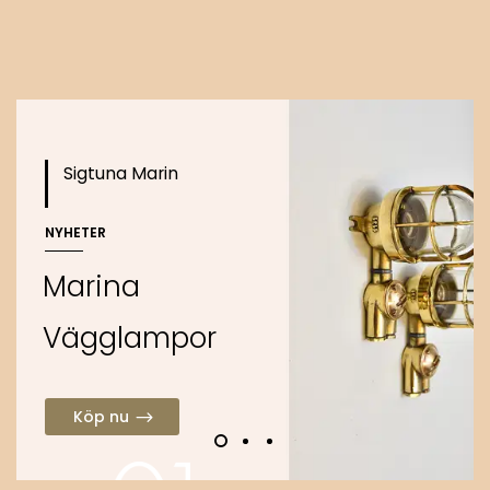
o
Köp nu
Sigtuna Marin
NYHETER
M
a
r
i
n
a
V
ä
g
g
l
a
m
p
o
r
Köp nu