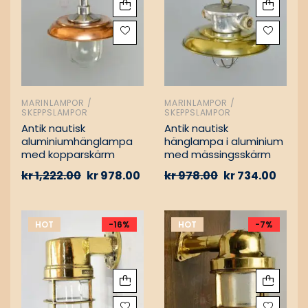
MARINLAMPOR /
MARINLAMPOR /
SKEPPSLAMPOR
SKEPPSLAMPOR
Antik nautisk
Antik nautisk
aluminiumhänglampa
hänglampa i aluminium
med kopparskärm
med mässingsskärm
kr
1,222.00
kr
978.00
kr
978.00
kr
734.00
HOT
-16%
HOT
-7%