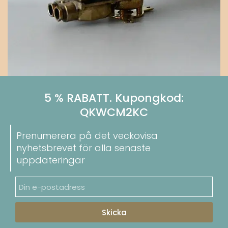
5 % RABATT. Kupongkod:
QKWCM2KC
Prenumerera på det veckovisa
nyhetsbrevet för alla senaste
uppdateringar
Skicka