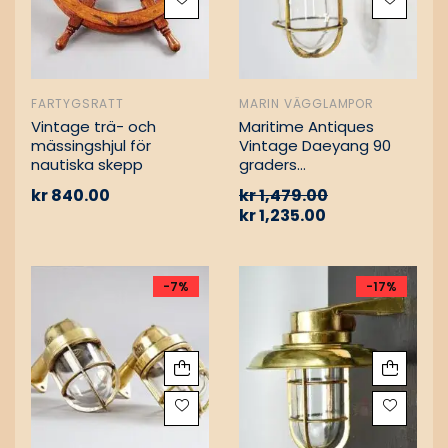
FARTYGSRATT
MARIN VÄGGLAMPOR
Vintage trä- och
Maritime Antiques
mässingshjul för
Vintage Daeyang 90
nautiska skepp
graders
mässingslampa
kr
840.00
kr
1,479.00
kr
1,235.00
-7%
-17%