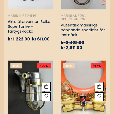
MARIN INREDNING
MARINLAMPOR /
SKEPPSLAMPOR
Äkta återvunnen Seiko
Autentisk mässings
Supertanker-
hängande spotlight för
fartygsklocka
lastdäck
kr
1,222.00
kr
611.00
kr
3,422.00
kr
2,811.00
HOT
-20%
HOT
-17%