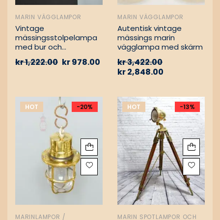
MARIN VÄGGLAMPOR
MARIN VÄGGLAMPOR
Vintage
Autentisk vintage
mässingsstolpelampa
mässings marin
med bur och
vägglampa med skärm
aluminiumfäste –
kr
1,222.00
kr
978.00
kr
3,422.00
Nautisk
kr
2,848.00
passagevägslampa
HOT
-20%
HOT
-13%
MARINLAMPOR /
MARIN SPOTLAMPOR OCH