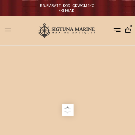
5% RABATT. KOD: QKWCM2KC
FRI FRAKT
0
Sigtuna Marin
M
i
r
m
NYHETER
a
n
a
V
ä
g
g
l
p
a
r