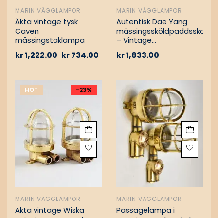
MARIN VÄGGLAMPOR
MARIN VÄGGLAMPOR
Äkta vintage tysk
Autentisk Dae Yang
Caven
mässingssköldpaddsskott
mässingstaklampa
– Vintage
lastfartygsbärgning
kr
1,222.00
kr
734.00
kr
1,833.00
HOT
-23%
MARIN VÄGGLAMPOR
MARIN VÄGGLAMPOR
Äkta vintage Wiska
Passagelampa i