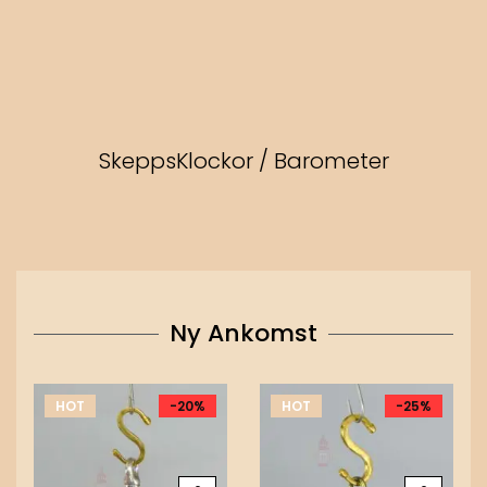
SkeppsKlockor / Barometer
Ny Ankomst
HOT
-20%
HOT
-25%