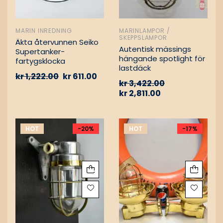
MARIN INREDNING
MARINLAMPOR /
SKEPPSLAMPOR
Äkta återvunnen Seiko
Autentisk mässings
Supertanker-
hängande spotlight för
fartygsklocka
lastdäck
kr
1,222.00
kr
611.00
kr
3,422.00
kr
2,811.00
HOT
-20%
HOT
-17%