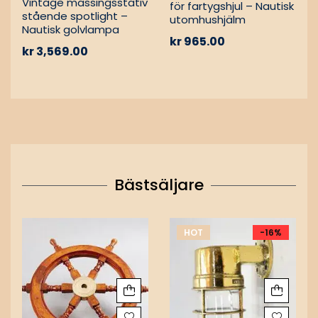
Vintage mässingsstativ
för fartygshjul – Nautisk
stående spotlight –
utomhushjälm
Nautisk golvlampa
kr
965.00
kr
3,569.00
Bästsäljare
HOT
-16%