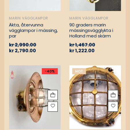
MARIN VÄGGLAMPOR
MARIN VÄGGLAMPOR
Äkta, återvunna
90 graders marin
vägglampor i mässing,
mässingsvägglykta i
par
Holland med skärm
kr
2,990.00
kr
1,467.00
kr
2,790.00
kr
1,222.00
-40%
HOT