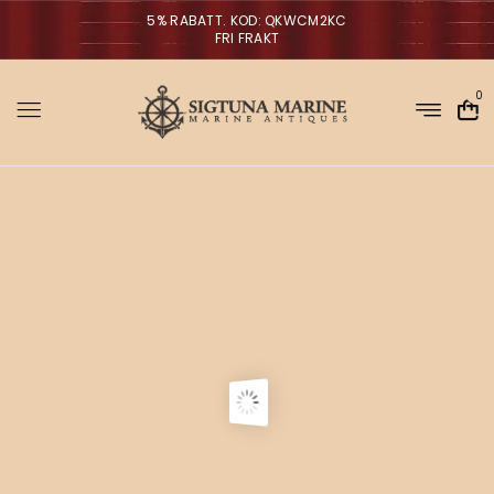
5% RABATT. KOD: QKWCM2KC
FRI FRAKT
0
Sigtuna Marin
M
i
r
m
NYHETER
a
n
a
g
V
ä
g
l
p
r
a
o