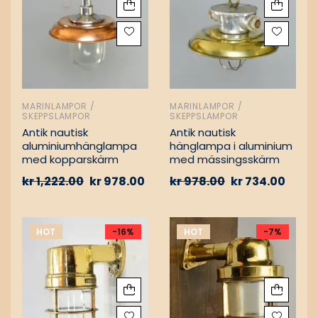
MARINLAMPOR /
MARINLAMPOR /
SKEPPSLAMPOR
SKEPPSLAMPOR
Antik nautisk
Antik nautisk
aluminiumhänglampa
hänglampa i aluminium
med kopparskärm
med mässingsskärm
kr
1,222.00
kr
978.00
kr
978.00
kr
734.00
HOT
-16%
HOT
-7%