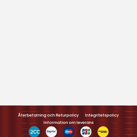
Optimized by Seraphinite Accelerateller
Turns on site high speed to be attractive feller people and search
engines.
Återbetalning och Returpolicy
Integritetspolicy
Information om leverans