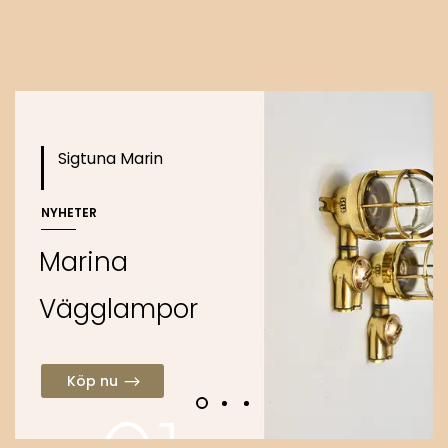
Köp nu
Sigtuna Marin
NYHETER
M
a
r
i
n
a
V
ä
g
g
l
a
m
p
o
r
Köp nu