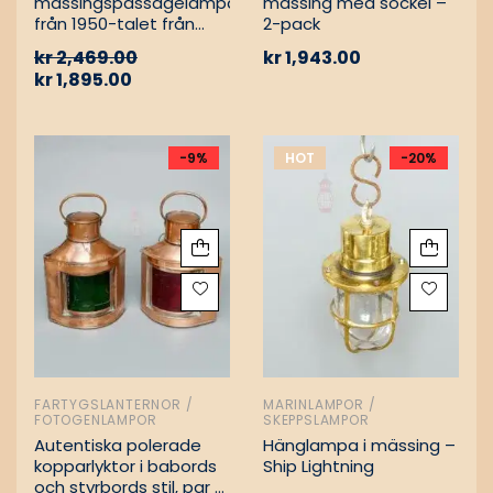
mässingspassagelampa
mässing med sockel –
från 1950-talet från
2-pack
tyskt lastfartyg
kr
2,469.00
kr
1,943.00
kr
1,895.00
-9%
HOT
-20%
FARTYGSLANTERNOR /
MARINLAMPOR /
FOTOGENLAMPOR
SKEPPSLAMPOR
Autentiska polerade
Hänglampa i mässing –
kopparlyktor i babords
Ship Lightning
och styrbords stil, par –