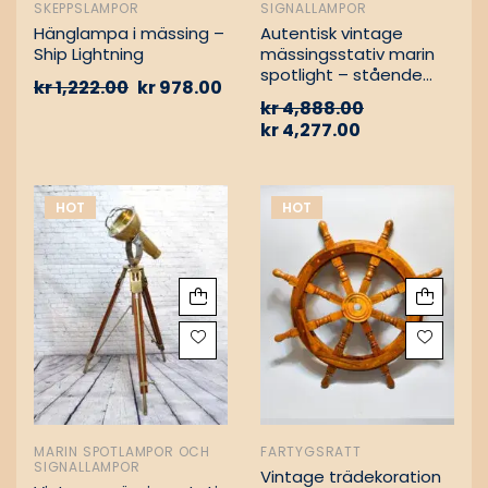
SKEPPSLAMPOR
SIGNALLAMPOR
Hänglampa i mässing –
Autentisk vintage
Ship Lightning
mässingsstativ marin
spotlight – stående
kr
1,222.00
kr
978.00
golvlampa
kr
4,888.00
kr
4,277.00
HOT
HOT
MARIN SPOTLAMPOR OCH
FARTYGSRATT
SIGNALLAMPOR
Vintage trädekoration