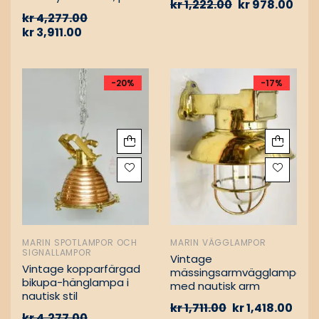
kr
1,222.00
kr
978.00
Vintage nautiska
kr
4,277.00
oljelampor
kr
3,911.00
-20%
-17%
MARIN SPOTLAMPOR OCH
MARIN VÄGGLAMPOR
SIGNALLAMPOR
Vintage
Vintage kopparfärgad
mässingsarmvägglampa
bikupa-hänglampa i
med nautisk arm
nautisk stil
kr
1,711.00
kr
1,418.00
kr
4,277.00