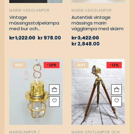
MARIN VÄGGLAMPOR
MARIN VÄGGLAMPOR
Vintage
Autentisk vintage
mässingsstolpelampa
mässings marin
med bur och
vägglampa med skärm
aluminiumfäste –
kr
1,222.00
kr
978.00
kr
3,422.00
Nautisk
kr
2,848.00
passagevägslampa
HOT
-20%
HOT
-13%
MARINLAMPOR /
MARIN SPOTLAMPOR OCH