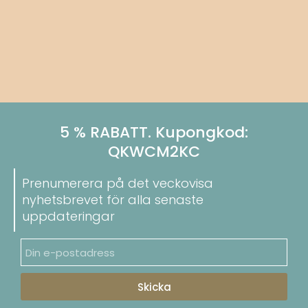
5 % RABATT. Kupongkod:
QKWCM2KC
Prenumerera på det veckovisa
nyhetsbrevet för alla senaste
uppdateringar
Skicka