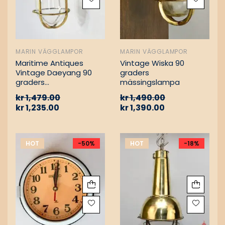
MARIN VÄGGLAMPOR
MARIN VÄGGLAMPOR
Maritime Antiques
Vintage Wiska 90
Vintage Daeyang 90
graders
graders
mässingslampa
mässingslampa
kr
1,479.00
kr
1,490.00
kr
1,235.00
kr
1,390.00
HOT
-50%
HOT
-18%