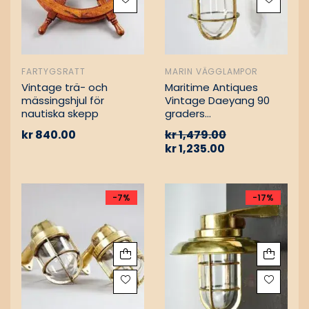
FARTYGSRATT
MARIN VÄGGLAMPOR
Vintage trä- och
Maritime Antiques
mässingshjul för
Vintage Daeyang 90
nautiska skepp
graders
mässingslampa
kr
840.00
kr
1,479.00
kr
1,235.00
-7%
-17%