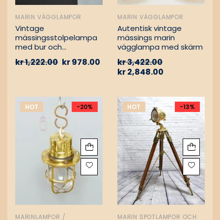
MARIN VÄGGLAMPOR
MARIN VÄGGLAMPOR
Vintage
Autentisk vintage
mässingsstolpelampa
mässings marin
med bur och
vägglampa med skärm
aluminiumfäste –
kr
1,222.00
kr
978.00
kr
3,422.00
Nautisk
kr
2,848.00
passagevägslampa
HOT
-20%
HOT
-13%
MARINLAMPOR /
MARIN SPOTLAMPOR OCH