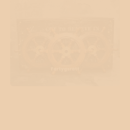
Fartygsratt