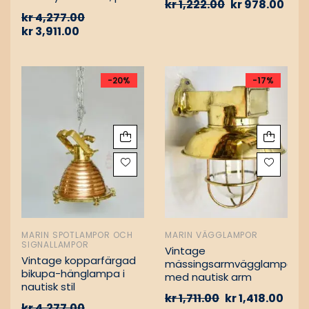
kr
1,222.00
kr
978.00
Vintage nautiska
kr
4,277.00
oljelampor
kr
3,911.00
-20%
-17%
MARIN SPOTLAMPOR OCH
MARIN VÄGGLAMPOR
SIGNALLAMPOR
Vintage
Vintage kopparfärgad
mässingsarmvägglampa
bikupa-hänglampa i
med nautisk arm
nautisk stil
kr
1,711.00
kr
1,418.00
kr
4,277.00