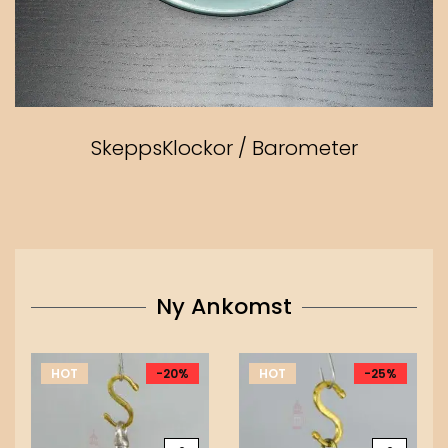
SkeppsKlockor / Barometer
Ny Ankomst
HOT
-20%
HOT
-25%