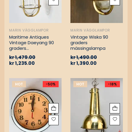
MARIN VÄGGLAMPOR
MARIN VÄGGLAMPOR
Maritime Antiques
Vintage Wiska 90
Vintage Daeyang 90
graders
graders
mässingslampa
mässingslampa
kr
1,479.00
kr
1,490.00
kr
1,235.00
kr
1,390.00
HOT
-50%
HOT
-18%