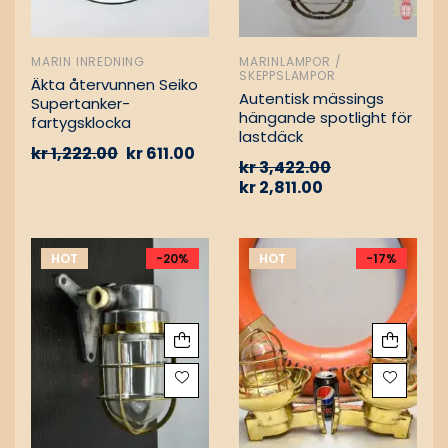
MARIN INREDNING
MARINLAMPOR /
SKEPPSLAMPOR
Äkta återvunnen Seiko
Autentisk mässings
Supertanker-
hängande spotlight för
fartygsklocka
lastdäck
kr
1,222.00
kr
611.00
kr
3,422.00
kr
2,811.00
HOT
-20%
HOT
-17%