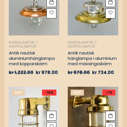
MARINLAMPOR /
MARINLAMPOR /
SKEPPSLAMPOR
SKEPPSLAMPOR
Antik nautisk
Antik nautisk
aluminiumhänglampa
hänglampa i aluminium
med kopparskärm
med mässingsskärm
kr
1,222.00
kr
978.00
kr
978.00
kr
734.00
HOT
-16%
HOT
-7%