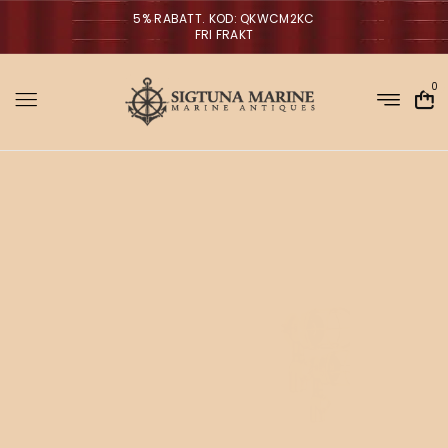
5% RABATT. KOD: QKWCM2KC
FRI FRAKT
0
Sigtuna Marin
M
i
r
NYHETER
m
a
n
a
V
ä
g
g
l
p
a
r