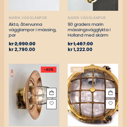
MARIN VÄGGLAMPOR
MARIN VÄGGLAMPOR
Äkta, återvunna
90 graders marin
vägglampor i mässing,
mässingsvägglykta i
par
Holland med skärm
kr
2,990.00
kr
1,467.00
kr
2,790.00
kr
1,222.00
-40%
HOT