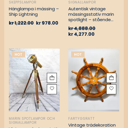
SKEPPSLAMPOR
SIGNALLAMPOR
Hänglampa i mässing –
Autentisk vintage
Ship Lightning
mässingsstativ marin
spotlight – stående
kr
1,222.00
kr
978.00
golvlampa
kr
4,888.00
kr
4,277.00
HOT
HOT
MARIN SPOTLAMPOR OCH
FARTYGSRATT
SIGNALLAMPOR
Vintage trädekoration