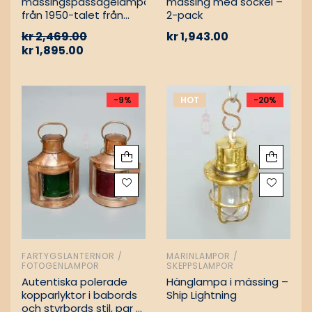
mässingspassagelampa
mässing med sockel –
från 1950-talet från
2-pack
tyskt lastfartyg
kr
2,469.00
kr
1,943.00
kr
1,895.00
-9%
HOT
-20%
FARTYGSLANTERNOR /
MARINLAMPOR /
FOTOGENLAMPOR
SKEPPSLAMPOR
Autentiska polerade
Hänglampa i mässing –
kopparlyktor i babords
Ship Lightning
och styrbords stil, par –