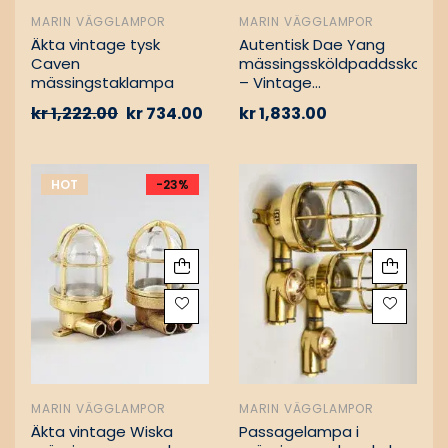
MARIN VÄGGLAMPOR
MARIN VÄGGLAMPOR
Äkta vintage tysk
Autentisk Dae Yang
Caven
mässingssköldpaddsskott
mässingstaklampa
– Vintage
lastfartygsbärgning
kr
1,222.00
kr
734.00
kr
1,833.00
HOT
-23%
MARIN VÄGGLAMPOR
MARIN VÄGGLAMPOR
Äkta vintage Wiska
Passagelampa i