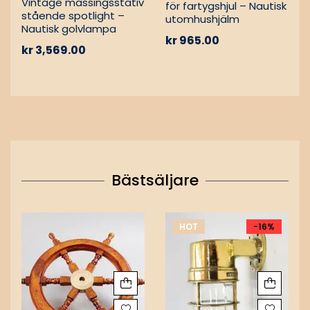
Vintage mässingsstativ
för fartygshjul – Nautisk
stående spotlight –
utomhushjälm
Nautisk golvlampa
kr
965.00
kr
3,569.00
Bästsäljare
HOT
-16%