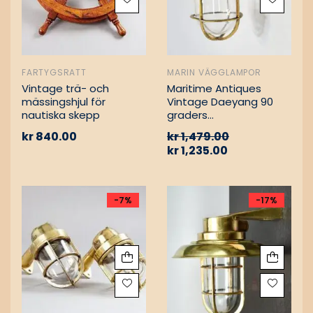
FARTYGSRATT
MARIN VÄGGLAMPOR
Vintage trä- och
Maritime Antiques
mässingshjul för
Vintage Daeyang 90
nautiska skepp
graders
mässingslampa
kr
840.00
kr
1,479.00
kr
1,235.00
-7%
-17%