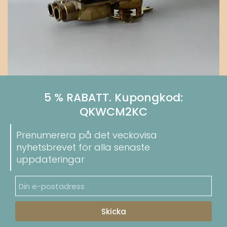
5 % RABATT. Kupongkod:
QKWCM2KC
Prenumerera på det veckovisa
nyhetsbrevet för alla senaste
uppdateringar
Skicka