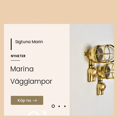
o
Köp nu
Sigtuna Marin
NYHETER
M
a
r
i
n
a
V
ä
g
g
l
a
m
p
o
r
Köp nu