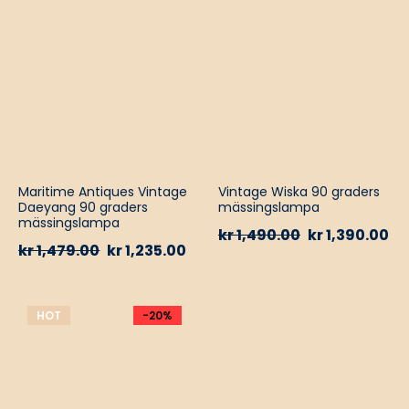
Maritime Antiques Vintage
Vintage Wiska 90 graders
Daeyang 90 graders
mässingslampa
mässingslampa
kr
1,490.00
kr
1,390.00
kr
1,479.00
kr
1,235.00
HOT
-20%
-13%
HOT