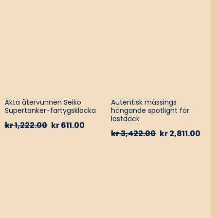
Äkta återvunnen Seiko
Autentisk mässings
Supertanker-fartygsklocka
hängande spotlight för
lastdäck
kr
1,222.00
kr
611.00
kr
3,422.00
kr
2,811.00
HOT
HOT