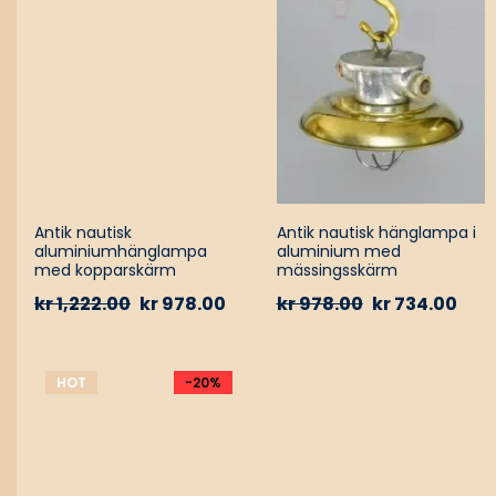
Antik nautisk
Antik nautisk hänglampa i
aluminiumhänglampa
aluminium med
med kopparskärm
mässingsskärm
kr
1,222.00
kr
978.00
kr
978.00
kr
734.00
HOT
-20%
-17%
HOT