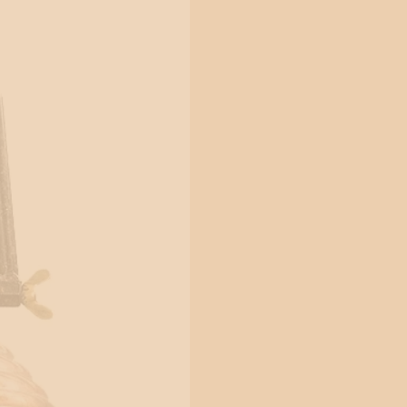
Fartygsratt
Marin Vägglampor