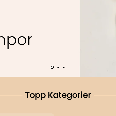
m
p
o
r
Topp Kategorier