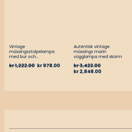
Vintage
Autentisk vintage
mässingsstolpelampa
mässings marin
med bur och
vägglampa med skärm
aluminiumfäste – Nautisk
kr
1,222.00
kr
978.00
kr
3,422.00
passagevägslampa
kr
2,848.00