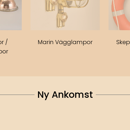
r /
Marin Vägglampor
Skep
por
Ny Ankomst
%
HOT
-7%
HOT