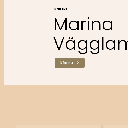
NYHETER
M
a
r
i
n
a
V
ä
g
g
l
a
Köp nu