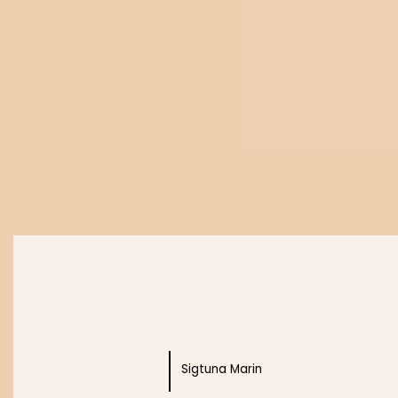
n
a
g
V
ä
g
l
a
Köp nu
Sigtuna Marin