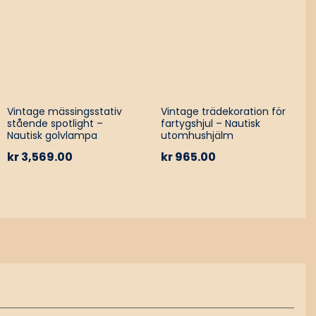
Vintage mässingsstativ
Vintage trädekoration för
stående spotlight –
fartygshjul – Nautisk
Nautisk golvlampa
utomhushjälm
kr
3,569.00
kr
965.00