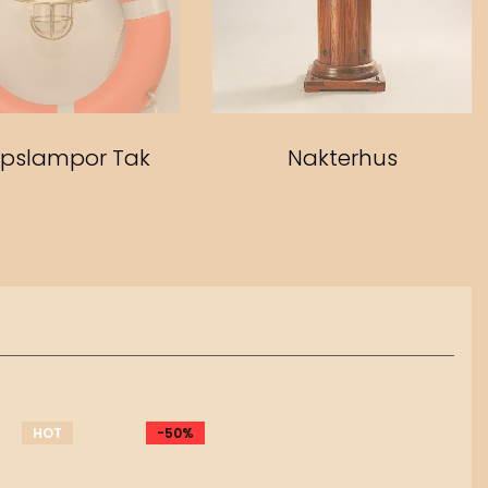
pslampor Tak
Nakterhus
HOT
-50%
-18%
HOT