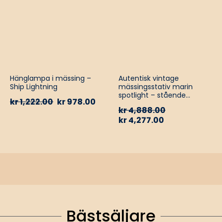
Hänglampa i mässing –
Autentisk vintage
Ship Lightning
mässingsstativ marin
spotlight – stående
kr
1,222.00
kr
978.00
golvlampa
kr
4,888.00
kr
4,277.00
Bästsäljare