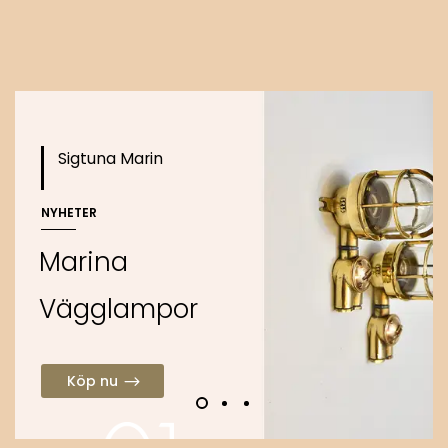
o
Köp nu
Sigtuna Marin
NYHETER
M
a
r
i
n
a
V
ä
g
g
l
a
m
p
o
r
Köp nu