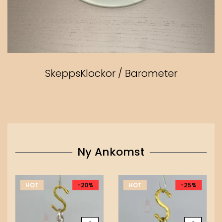
SkeppsKlockor / Barometer
Ny Ankomst
HOT
-20%
HOT
-25%