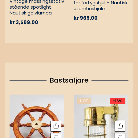
Vintage mässingsstativ
för fartygshjul – Nautisk
stående spotlight –
utomhushjälm
Nautisk golvlampa
kr
965.00
kr
3,569.00
Bästsäljare
HOT
-16%