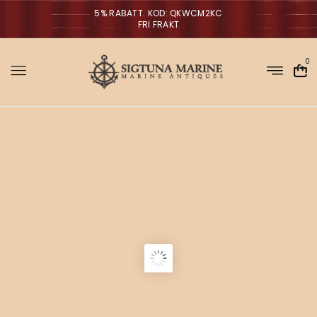
5% RABATT. KOD: QKWCM2KC
FRI FRAKT
0
Sigtuna Marin
M
i
r
m
NYHETER
a
n
a
V
ä
g
g
l
p
a
r