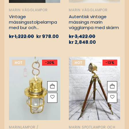
MARIN VÄGGLAMPOR
MARIN VÄGGLAMPOR
Vintage
Autentisk vintage
mässingsstolpelampa
mässings marin
med bur och
vägglampa med skärm
aluminiumfäste –
kr
1,222.00
kr
978.00
kr
3,422.00
Nautisk
kr
2,848.00
passagevägslampa
HOT
-20%
HOT
-13%
MARINLAMPOR /
MARIN SPOTLAMPOR OCH