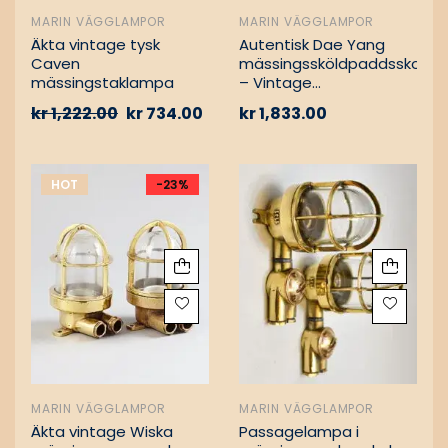
MARIN VÄGGLAMPOR
MARIN VÄGGLAMPOR
Äkta vintage tysk
Autentisk Dae Yang
Caven
mässingssköldpaddsskott
mässingstaklampa
– Vintage
lastfartygsbärgning
kr
1,222.00
kr
734.00
kr
1,833.00
HOT
-23%
MARIN VÄGGLAMPOR
MARIN VÄGGLAMPOR
Äkta vintage Wiska
Passagelampa i