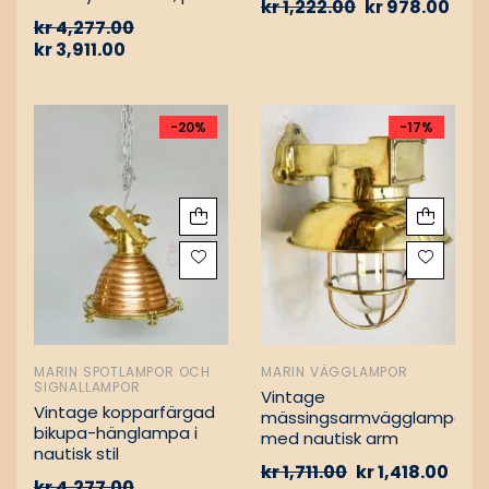
kr
1,222.00
kr
978.00
Vintage nautiska
kr
4,277.00
oljelampor
kr
3,911.00
-20%
-17%
MARIN SPOTLAMPOR OCH
MARIN VÄGGLAMPOR
SIGNALLAMPOR
Vintage
Vintage kopparfärgad
mässingsarmvägglampa
bikupa-hänglampa i
med nautisk arm
nautisk stil
kr
1,711.00
kr
1,418.00
kr
4,277.00