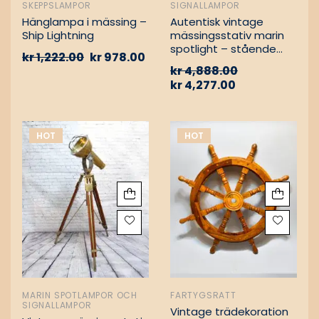
SKEPPSLAMPOR
SIGNALLAMPOR
Hänglampa i mässing –
Autentisk vintage
Ship Lightning
mässingsstativ marin
spotlight – stående
kr
1,222.00
kr
978.00
golvlampa
kr
4,888.00
kr
4,277.00
HOT
HOT
MARIN SPOTLAMPOR OCH
FARTYGSRATT
SIGNALLAMPOR
Vintage trädekoration