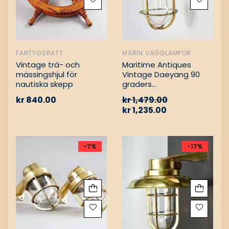
FARTYGSRATT
MARIN VÄGGLAMPOR
Vintage trä- och
Maritime Antiques
mässingshjul för
Vintage Daeyang 90
nautiska skepp
graders
mässingslampa
kr
840.00
kr
1,479.00
kr
1,235.00
-7%
-17%