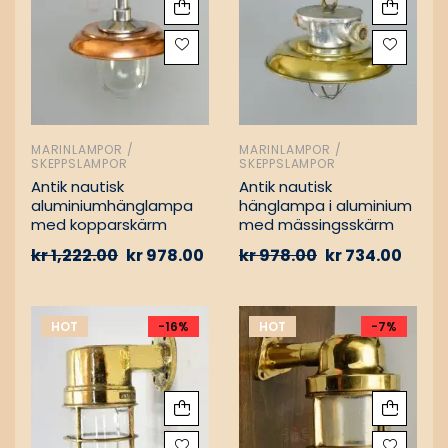
MARINLAMPOR /
MARINLAMPOR /
SKEPPSLAMPOR
SKEPPSLAMPOR
Antik nautisk
Antik nautisk
aluminiumhänglampa
hänglampa i aluminium
med kopparskärm
med mässingsskärm
kr
1,222.00
kr
978.00
kr
978.00
kr
734.00
HOT
-16%
HOT
-7%