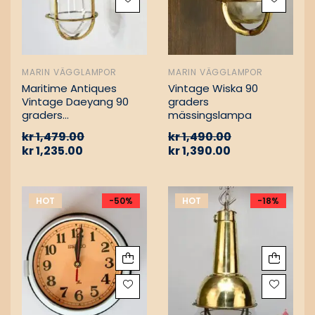
MARIN VÄGGLAMPOR
MARIN VÄGGLAMPOR
Maritime Antiques
Vintage Wiska 90
Vintage Daeyang 90
graders
graders
mässingslampa
mässingslampa
kr
1,479.00
kr
1,490.00
kr
1,235.00
kr
1,390.00
HOT
-50%
HOT
-18%