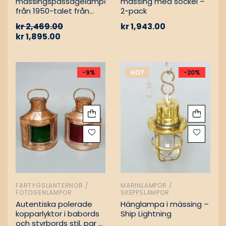
mässingspassagelampa
mässing med sockel –
från 1950-talet från
2-pack
tyskt lastfartyg
kr
2,469.00
kr
1,943.00
kr
1,895.00
-9%
HOT
-20%
FARTYGSLANTERNOR /
MARINLAMPOR /
FOTOGENLAMPOR
SKEPPSLAMPOR
Autentiska polerade
Hänglampa i mässing –
kopparlyktor i babords
Ship Lightning
och styrbords stil, par –