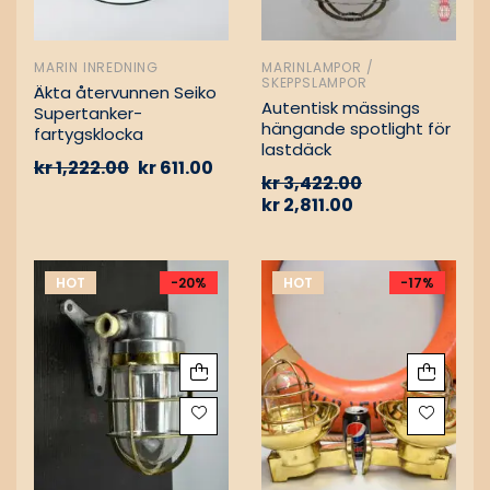
MARIN INREDNING
MARINLAMPOR /
SKEPPSLAMPOR
Äkta återvunnen Seiko
Autentisk mässings
Supertanker-
hängande spotlight för
fartygsklocka
lastdäck
kr
1,222.00
kr
611.00
kr
3,422.00
kr
2,811.00
HOT
-20%
HOT
-17%