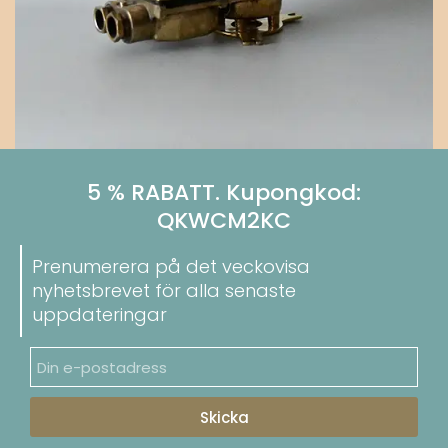
5 % RABATT. Kupongkod:
QKWCM2KC
Prenumerera på det veckovisa
nyhetsbrevet för alla senaste
uppdateringar
Skicka