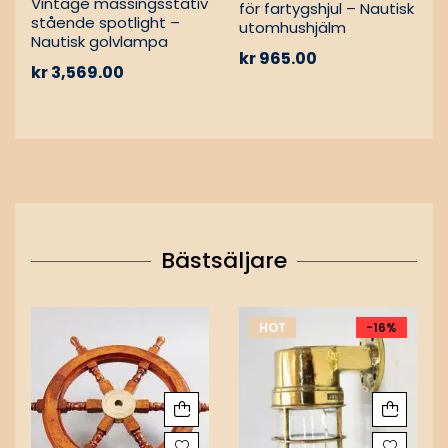
Vintage mässingsstativ
för fartygshjul – Nautisk
stående spotlight –
utomhushjälm
Nautisk golvlampa
kr
965.00
kr
3,569.00
Bästsäljare
HOT
-16%