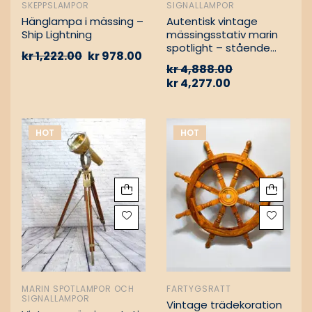
SKEPPSLAMPOR
SIGNALLAMPOR
Hänglampa i mässing –
Autentisk vintage
Ship Lightning
mässingsstativ marin
spotlight – stående
kr
1,222.00
kr
978.00
golvlampa
kr
4,888.00
kr
4,277.00
HOT
HOT
MARIN SPOTLAMPOR OCH
FARTYGSRATT
SIGNALLAMPOR
Vintage trädekoration