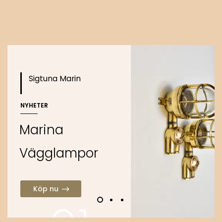
Köp nu
Sigtuna Marin
NYHETER
M
a
r
i
n
a
V
ä
g
g
l
a
m
p
o
r
Köp nu