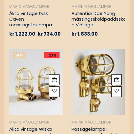
MARIN VÄGGLAMPOR
MARIN VÄGGLAMPOR
Äkta vintage tysk
Autentisk Dae Yang
Caven
mässingssköldpaddsskott
mässingstaklampa
– Vintage
lastfartygsbärgning
kr
1,222.00
kr
734.00
kr
1,833.00
HOT
-23%
MARIN VÄGGLAMPOR
MARIN VÄGGLAMPOR
Äkta vintage Wiska
Passagelampa i