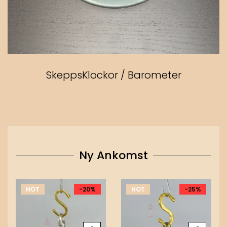
SkeppsKlockor / Barometer
Ny Ankomst
HOT
-20%
HOT
-25%