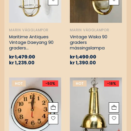
MARIN VÄGGLAMPOR
MARIN VÄGGLAMPOR
Maritime Antiques
Vintage Wiska 90
Vintage Daeyang 90
graders
graders
mässingslampa
mässingslampa
kr
1,479.00
kr
1,490.00
kr
1,235.00
kr
1,390.00
HOT
-50%
HOT
-18%