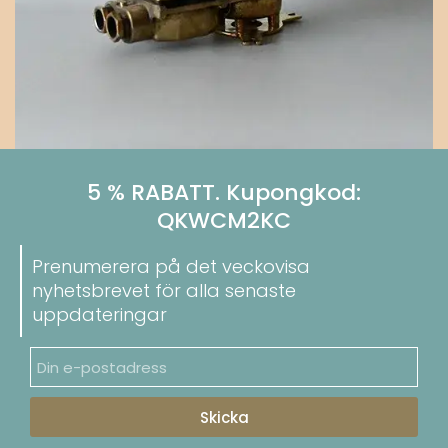
5 % RABATT. Kupongkod:
QKWCM2KC
Prenumerera på det veckovisa
nyhetsbrevet för alla senaste
uppdateringar
Skicka