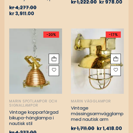
kr
1,222.00
kr
978.00
Vintage nautiska
kr
4,277.00
oljelampor
kr
3,911.00
-20%
-17%
MARIN SPOTLAMPOR OCH
MARIN VÄGGLAMPOR
SIGNALLAMPOR
Vintage
Vintage kopparfärgad
mässingsarmvägglampa
bikupa-hänglampa i
med nautisk arm
nautisk stil
kr
1,711.00
kr
1,418.00
kr
4,277.00