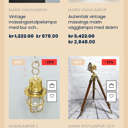
MARIN VÄGGLAMPOR
MARIN VÄGGLAMPOR
Vintage
Autentisk vintage
mässingsstolpelampa
mässings marin
med bur och
vägglampa med skärm
aluminiumfäste –
kr
1,222.00
kr
978.00
kr
3,422.00
Nautisk
kr
2,848.00
passagevägslampa
HOT
-20%
HOT
-13%
MARINLAMPOR /
MARIN SPOTLAMPOR OCH