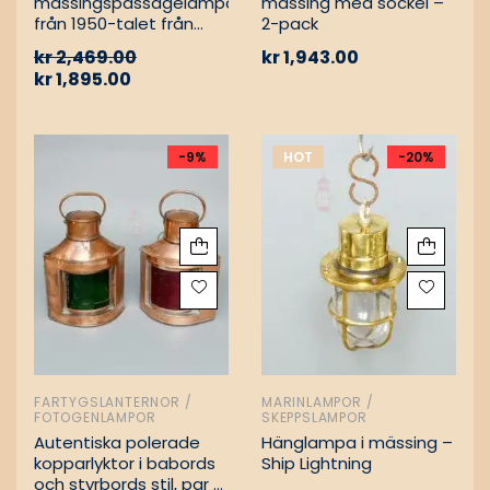
mässingspassagelampa
mässing med sockel –
från 1950-talet från
2-pack
tyskt lastfartyg
kr
2,469.00
kr
1,943.00
kr
1,895.00
-9%
HOT
-20%
FARTYGSLANTERNOR /
MARINLAMPOR /
FOTOGENLAMPOR
SKEPPSLAMPOR
Autentiska polerade
Hänglampa i mässing –
kopparlyktor i babords
Ship Lightning
och styrbords stil, par –