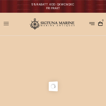
5% RABATT. KOD: QKWCM2KC
FRI FRAKT
0
Sigtuna Marin
M
i
r
m
NYHETER
a
n
a
g
V
ä
g
l
p
r
a
o