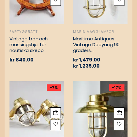
FARTYGSRATT
MARIN VÄGGLAMPOR
Vintage trä- och
Maritime Antiques
mässingshjul för
Vintage Daeyang 90
nautiska skepp
graders
mässingslampa
kr
840.00
kr
1,479.00
kr
1,235.00
-7%
-17%