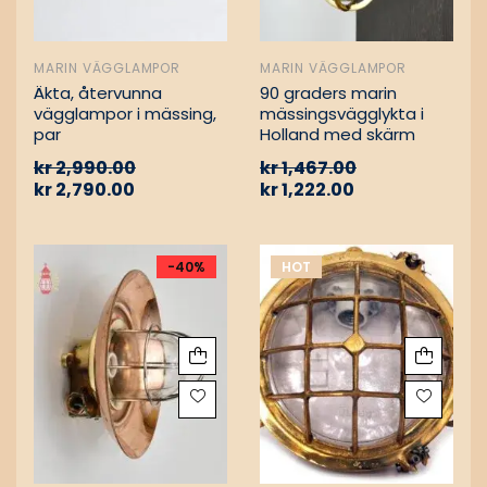
MARIN VÄGGLAMPOR
MARIN VÄGGLAMPOR
Äkta, återvunna
90 graders marin
vägglampor i mässing,
mässingsvägglykta i
par
Holland med skärm
kr
2,990.00
kr
1,467.00
kr
2,790.00
kr
1,222.00
-40%
HOT