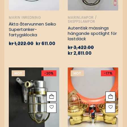
MARIN INREDNING
MARINLAMPOR /
SKEPPSLAMPOR
Äkta återvunnen Seiko
Autentisk mässings
Supertanker-
hängande spotlight för
fartygsklocka
lastdäck
kr
1,222.00
kr
611.00
kr
3,422.00
kr
2,811.00
HOT
-20%
HOT
-17%