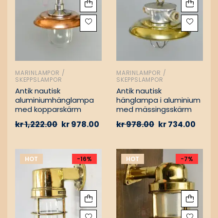
MARINLAMPOR /
MARINLAMPOR /
SKEPPSLAMPOR
SKEPPSLAMPOR
Antik nautisk
Antik nautisk
aluminiumhänglampa
hänglampa i aluminium
med kopparskärm
med mässingsskärm
kr
1,222.00
kr
978.00
kr
978.00
kr
734.00
HOT
-16%
HOT
-7%