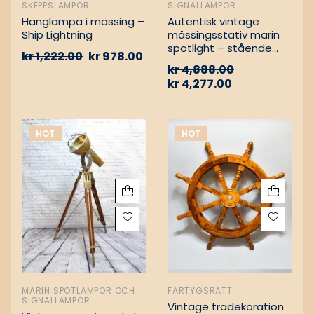
SKEPPSLAMPOR
SIGNALLAMPOR
Hänglampa i mässing –
Autentisk vintage
Ship Lightning
mässingsstativ marin
spotlight – stående
kr
1,222.00
kr
978.00
golvlampa
kr
4,888.00
kr
4,277.00
HOT
HOT
MARIN SPOTLAMPOR OCH
FARTYGSRATT
SIGNALLAMPOR
Vintage trädekoration