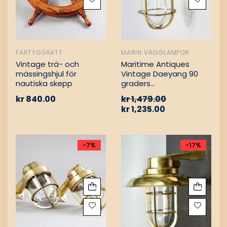
FARTYGSRATT
MARIN VÄGGLAMPOR
Vintage trä- och
Maritime Antiques
mässingshjul för
Vintage Daeyang 90
nautiska skepp
graders
mässingslampa
kr
840.00
kr
1,479.00
kr
1,235.00
-7%
-17%