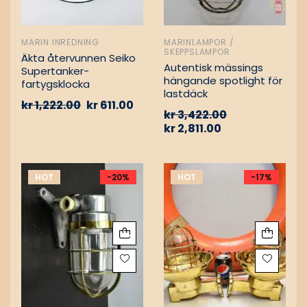
MARIN INREDNING
MARINLAMPOR /
SKEPPSLAMPOR
Äkta återvunnen Seiko
Autentisk mässings
Supertanker-
hängande spotlight för
fartygsklocka
lastdäck
kr
1,222.00
kr
611.00
kr
3,422.00
kr
2,811.00
HOT
-20%
HOT
-17%