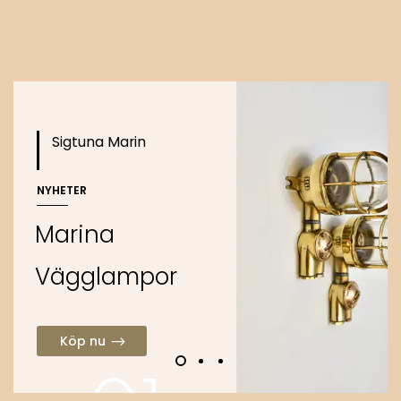
Köp nu
Sigtuna Marin
NYHETER
M
a
r
i
n
a
V
ä
g
g
l
a
m
p
o
r
Köp nu