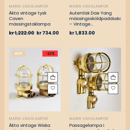
MARIN VÄGGLAMPOR
MARIN VÄGGLAMPOR
Äkta vintage tysk
Autentisk Dae Yang
Caven
mässingssköldpaddsskott
mässingstaklampa
– Vintage
lastfartygsbärgning
kr
1,222.00
kr
734.00
kr
1,833.00
HOT
-23%
MARIN VÄGGLAMPOR
MARIN VÄGGLAMPOR
Äkta vintage Wiska
Passagelampa i