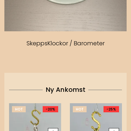
SkeppsKlockor / Barometer
Ny Ankomst
HOT
-20%
HOT
-25%