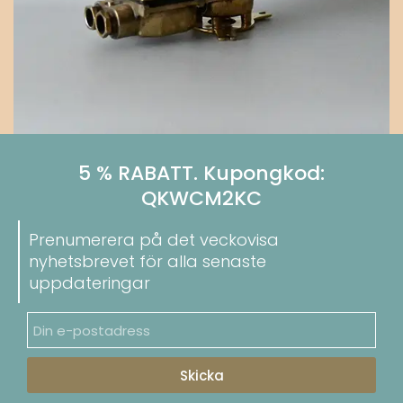
5 % RABATT. Kupongkod:
QKWCM2KC
Prenumerera på det veckovisa
nyhetsbrevet för alla senaste
uppdateringar
Skicka