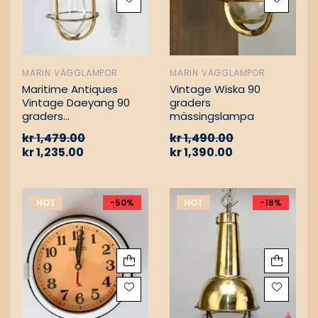
MARIN VÄGGLAMPOR
MARIN VÄGGLAMPOR
Maritime Antiques
Vintage Wiska 90
Vintage Daeyang 90
graders
graders
mässingslampa
mässingslampa
kr
1,479.00
kr
1,490.00
kr
1,235.00
kr
1,390.00
HOT
-50%
HOT
-18%