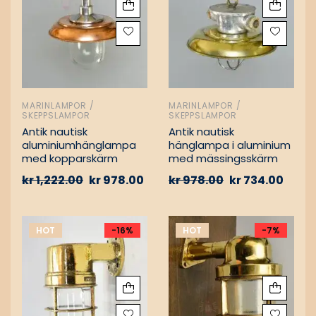
MARINLAMPOR /
MARINLAMPOR /
SKEPPSLAMPOR
SKEPPSLAMPOR
Antik nautisk
Antik nautisk
aluminiumhänglampa
hänglampa i aluminium
med kopparskärm
med mässingsskärm
kr
1,222.00
kr
978.00
kr
978.00
kr
734.00
HOT
-16%
HOT
-7%