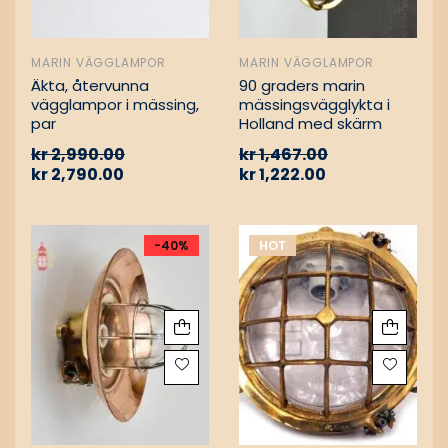
MARIN VÄGGLAMPOR
MARIN VÄGGLAMPOR
Äkta, återvunna
90 graders marin
vägglampor i mässing,
mässingsvägglykta i
par
Holland med skärm
kr
2,990.00
kr
1,467.00
kr
2,790.00
kr
1,222.00
-40%
HOT