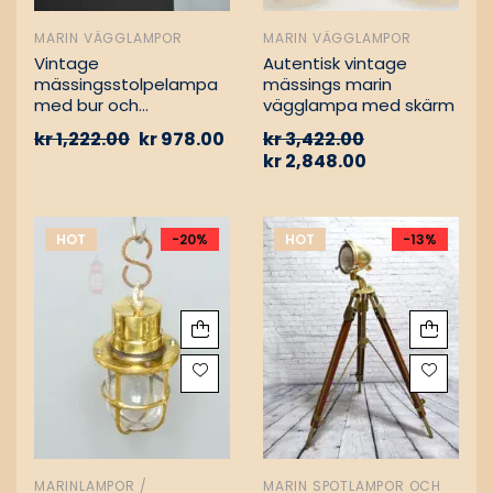
MARIN VÄGGLAMPOR
MARIN VÄGGLAMPOR
Vintage
Autentisk vintage
mässingsstolpelampa
mässings marin
med bur och
vägglampa med skärm
aluminiumfäste –
kr
1,222.00
kr
978.00
kr
3,422.00
Nautisk
kr
2,848.00
passagevägslampa
HOT
-20%
HOT
-13%
MARINLAMPOR /
MARIN SPOTLAMPOR OCH