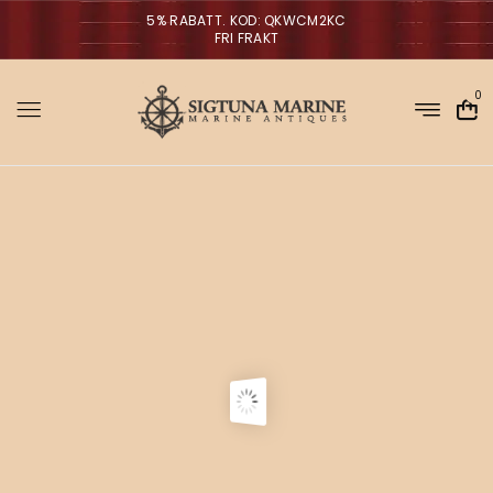
5% RABATT. KOD: QKWCM2KC
FRI FRAKT
0
Sigtuna Marin
M
i
r
m
NYHETER
a
n
a
g
V
ä
g
l
p
r
a
o