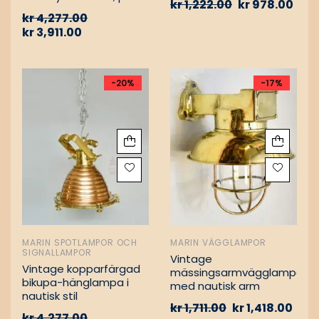
kr
1,222.00
kr
978.00
Vintage nautiska
kr
4,277.00
oljelampor
kr
3,911.00
-20%
-17%
MARIN SPOTLAMPOR OCH
MARIN VÄGGLAMPOR
SIGNALLAMPOR
Vintage
Vintage kopparfärgad
mässingsarmvägglampa
bikupa-hänglampa i
med nautisk arm
nautisk stil
kr
1,711.00
kr
1,418.00
kr
4,277.00