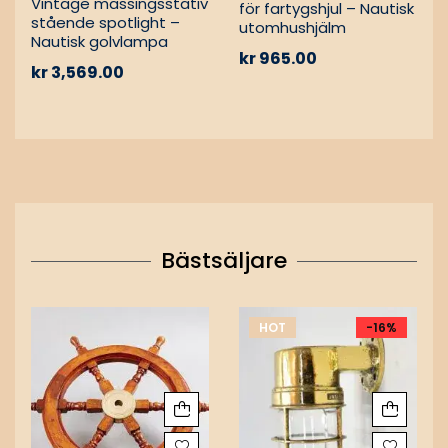
Vintage mässingsstativ
för fartygshjul – Nautisk
stående spotlight –
utomhushjälm
Nautisk golvlampa
kr
965.00
kr
3,569.00
Bästsäljare
HOT
-16%