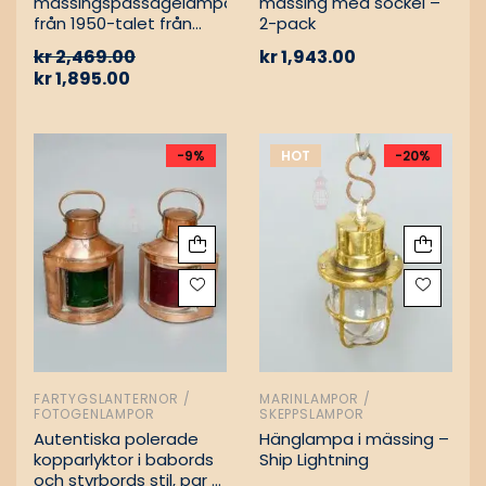
mässingspassagelampa
mässing med sockel –
från 1950-talet från
2-pack
tyskt lastfartyg
kr
2,469.00
kr
1,943.00
kr
1,895.00
-9%
HOT
-20%
FARTYGSLANTERNOR /
MARINLAMPOR /
FOTOGENLAMPOR
SKEPPSLAMPOR
Autentiska polerade
Hänglampa i mässing –
kopparlyktor i babords
Ship Lightning
och styrbords stil, par –