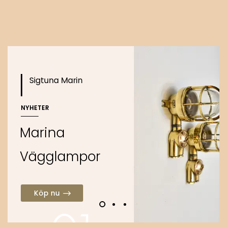
o
Köp nu
Sigtuna Marin
NYHETER
M
a
r
i
n
a
V
ä
g
g
l
a
m
p
o
r
Köp nu