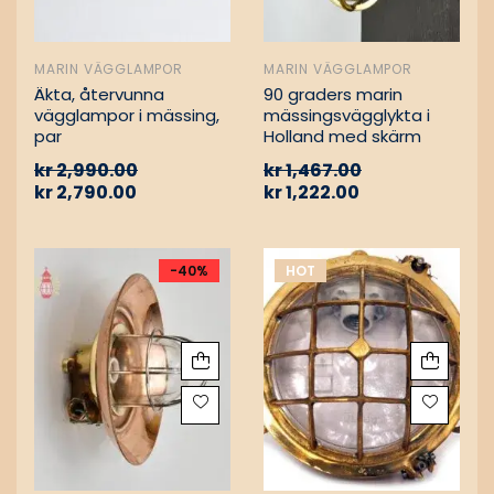
MARIN VÄGGLAMPOR
MARIN VÄGGLAMPOR
Äkta, återvunna
90 graders marin
vägglampor i mässing,
mässingsvägglykta i
par
Holland med skärm
kr
2,990.00
kr
1,467.00
kr
2,790.00
kr
1,222.00
-40%
HOT