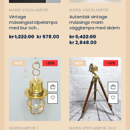
MARIN VÄGGLAMPOR
MARIN VÄGGLAMPOR
Vintage
Autentisk vintage
mässingsstolpelampa
mässings marin
med bur och
vägglampa med skärm
aluminiumfäste –
kr
1,222.00
kr
978.00
kr
3,422.00
Nautisk
kr
2,848.00
passagevägslampa
HOT
-20%
HOT
-13%
MARINLAMPOR /
MARIN SPOTLAMPOR OCH