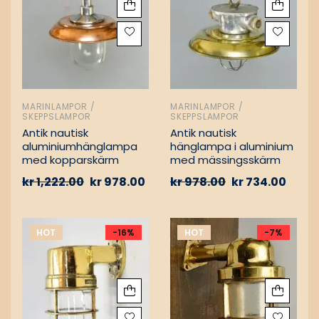
MARINLAMPOR /
MARINLAMPOR /
SKEPPSLAMPOR
SKEPPSLAMPOR
Antik nautisk
Antik nautisk
aluminiumhänglampa
hänglampa i aluminium
med kopparskärm
med mässingsskärm
kr
1,222.00
kr
978.00
kr
978.00
kr
734.00
HOT
-16%
HOT
-7%