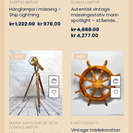
SKEPPSLAMPOR
SIGNALLAMPOR
Hänglampa i mässing –
Autentisk vintage
Ship Lightning
mässingsstativ marin
spotlight – stående
kr
1,222.00
kr
978.00
golvlampa
kr
4,888.00
kr
4,277.00
HOT
HOT
MARIN SPOTLAMPOR OCH
FARTYGSRATT
SIGNALLAMPOR
Vintage trädekoration