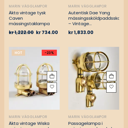
MARIN VÄGGLAMPOR
MARIN VÄGGLAMPOR
Äkta vintage tysk
Autentisk Dae Yang
Caven
mässingssköldpaddsskott
mässingstaklampa
– Vintage
lastfartygsbärgning
kr
1,222.00
kr
734.00
kr
1,833.00
HOT
-23%
MARIN VÄGGLAMPOR
MARIN VÄGGLAMPOR
Äkta vintage Wiska
Passagelampa i