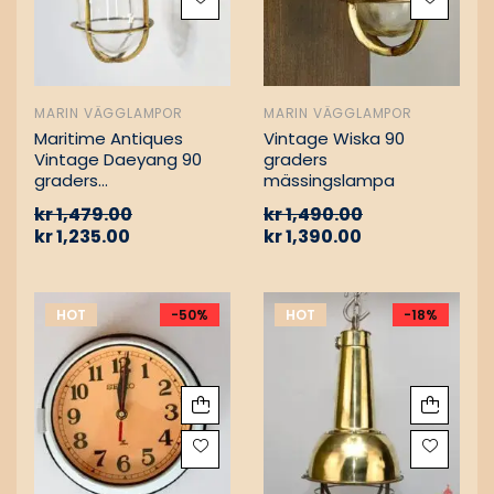
MARIN VÄGGLAMPOR
MARIN VÄGGLAMPOR
Maritime Antiques
Vintage Wiska 90
Vintage Daeyang 90
graders
graders
mässingslampa
mässingslampa
kr
1,479.00
kr
1,490.00
kr
1,235.00
kr
1,390.00
HOT
-50%
HOT
-18%