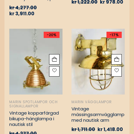
kr
1,222.00
kr
978.00
Vintage nautiska
kr
4,277.00
oljelampor
kr
3,911.00
-20%
-17%
MARIN SPOTLAMPOR OCH
MARIN VÄGGLAMPOR
SIGNALLAMPOR
Vintage
Vintage kopparfärgad
mässingsarmvägglampa
bikupa-hänglampa i
med nautisk arm
nautisk stil
kr
1,711.00
kr
1,418.00
kr
4,277.00