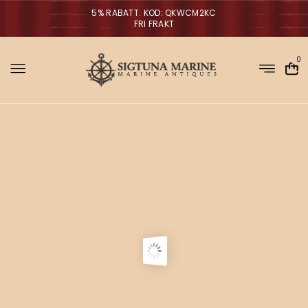
5% RABATT. KOD: QKWCM2KC
FRI FRAKT
0
Sigtuna Marin
M
i
r
m
NYHETER
a
n
a
V
ä
g
g
l
p
a
r