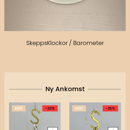
SkeppsKlockor / Barometer
Ny Ankomst
HOT
-20%
HOT
-25%