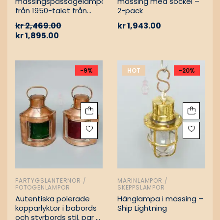
mässingspassagelampa
mässing med sockel –
från 1950-talet från
2-pack
tyskt lastfartyg
kr
2,469.00
kr
1,943.00
kr
1,895.00
-9%
HOT
-20%
FARTYGSLANTERNOR /
MARINLAMPOR /
FOTOGENLAMPOR
SKEPPSLAMPOR
Autentiska polerade
Hänglampa i mässing –
kopparlyktor i babords
Ship Lightning
och styrbords stil, par –