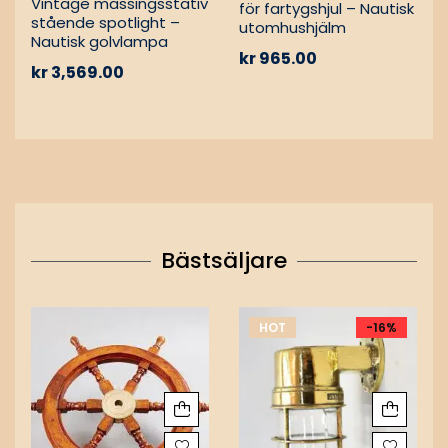
Vintage mässingsstativ
för fartygshjul – Nautisk
stående spotlight –
utomhushjälm
Nautisk golvlampa
kr
965.00
kr
3,569.00
Bästsäljare
HOT
-16%