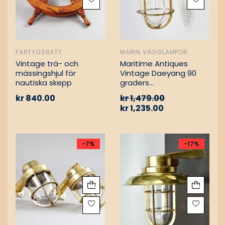
FARTYGSRATT
MARIN VÄGGLAMPOR
Vintage trä- och
Maritime Antiques
mässingshjul för
Vintage Daeyang 90
nautiska skepp
graders
mässingslampa
kr
840.00
kr
1,479.00
kr
1,235.00
-7%
-17%