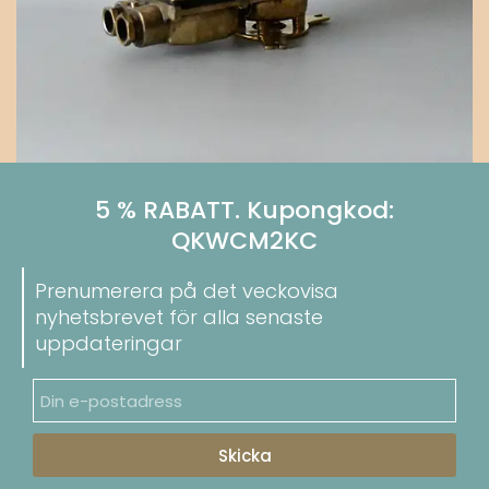
5 % RABATT. Kupongkod:
QKWCM2KC
Prenumerera på det veckovisa
nyhetsbrevet för alla senaste
uppdateringar
Skicka