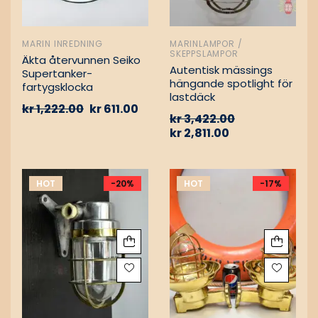
MARIN INREDNING
MARINLAMPOR /
SKEPPSLAMPOR
Äkta återvunnen Seiko
Autentisk mässings
Supertanker-
hängande spotlight för
fartygsklocka
lastdäck
kr
1,222.00
kr
611.00
kr
3,422.00
kr
2,811.00
HOT
-20%
HOT
-17%