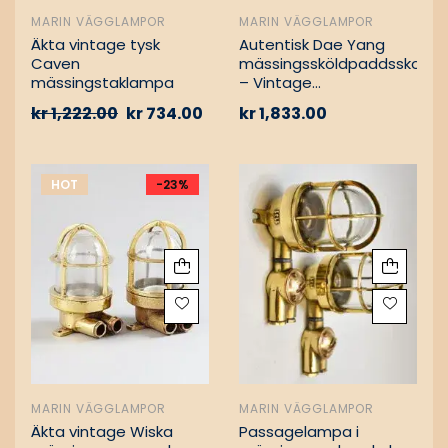
MARIN VÄGGLAMPOR
MARIN VÄGGLAMPOR
Äkta vintage tysk
Autentisk Dae Yang
Caven
mässingssköldpaddsskott
mässingstaklampa
– Vintage
lastfartygsbärgning
kr
1,222.00
kr
734.00
kr
1,833.00
HOT
-23%
MARIN VÄGGLAMPOR
MARIN VÄGGLAMPOR
Äkta vintage Wiska
Passagelampa i