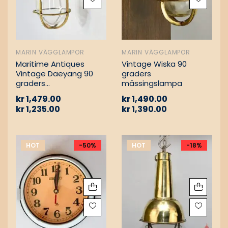
MARIN VÄGGLAMPOR
MARIN VÄGGLAMPOR
Maritime Antiques
Vintage Wiska 90
Vintage Daeyang 90
graders
graders
mässingslampa
mässingslampa
kr
1,479.00
kr
1,490.00
kr
1,235.00
kr
1,390.00
HOT
-50%
HOT
-18%