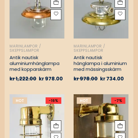
MARINLAMPOR /
MARINLAMPOR /
SKEPPSLAMPOR
SKEPPSLAMPOR
Antik nautisk
Antik nautisk
aluminiumhänglampa
hänglampa i aluminium
med kopparskärm
med mässingsskärm
kr
1,222.00
kr
978.00
kr
978.00
kr
734.00
HOT
-16%
HOT
-7%