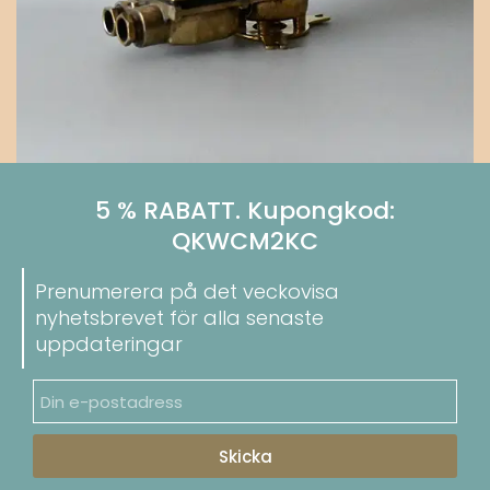
5 % RABATT. Kupongkod:
QKWCM2KC
Prenumerera på det veckovisa
nyhetsbrevet för alla senaste
uppdateringar
Skicka