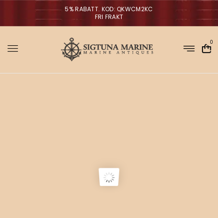
5% RABATT. KOD: QKWCM2KC
FRI FRAKT
0
Sigtuna Marin
M
i
r
m
NYHETER
a
n
a
V
ä
g
g
l
p
a
r