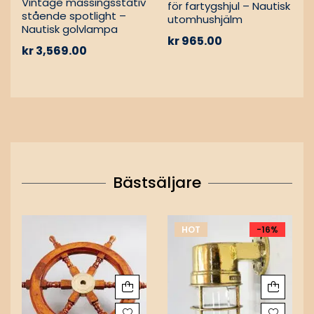
Vintage mässingsstativ
för fartygshjul – Nautisk
stående spotlight –
utomhushjälm
Nautisk golvlampa
kr
965.00
kr
3,569.00
Bästsäljare
HOT
-16%