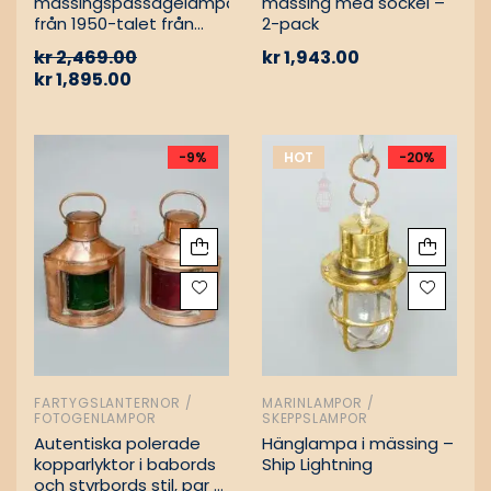
mässingspassagelampa
mässing med sockel –
från 1950-talet från
2-pack
tyskt lastfartyg
kr
2,469.00
kr
1,943.00
kr
1,895.00
-9%
HOT
-20%
FARTYGSLANTERNOR /
MARINLAMPOR /
FOTOGENLAMPOR
SKEPPSLAMPOR
Autentiska polerade
Hänglampa i mässing –
kopparlyktor i babords
Ship Lightning
och styrbords stil, par –