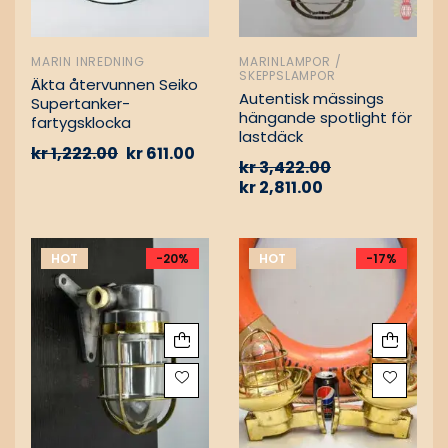
MARIN INREDNING
MARINLAMPOR /
SKEPPSLAMPOR
Äkta återvunnen Seiko
Autentisk mässings
Supertanker-
hängande spotlight för
fartygsklocka
lastdäck
kr
1,222.00
kr
611.00
kr
3,422.00
kr
2,811.00
HOT
-20%
HOT
-17%