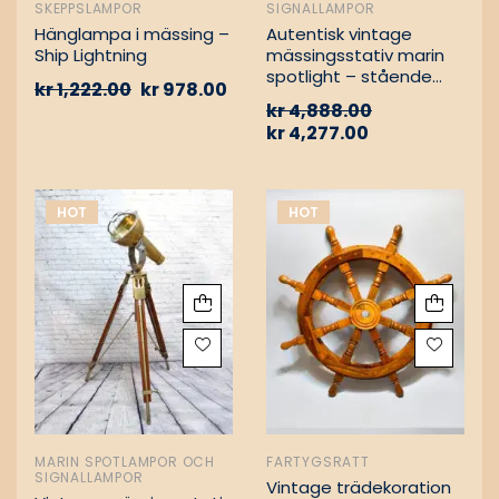
SKEPPSLAMPOR
SIGNALLAMPOR
Hänglampa i mässing –
Autentisk vintage
Ship Lightning
mässingsstativ marin
spotlight – stående
kr
1,222.00
kr
978.00
golvlampa
kr
4,888.00
kr
4,277.00
HOT
HOT
MARIN SPOTLAMPOR OCH
FARTYGSRATT
SIGNALLAMPOR
Vintage trädekoration