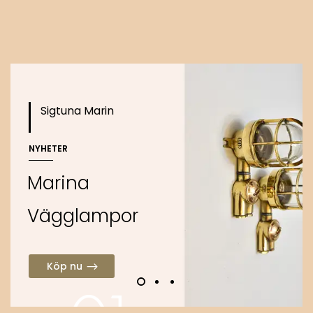
o
Köp nu
Sigtuna Marin
NYHETER
M
a
r
i
n
a
V
ä
g
g
l
a
m
p
o
r
Köp nu