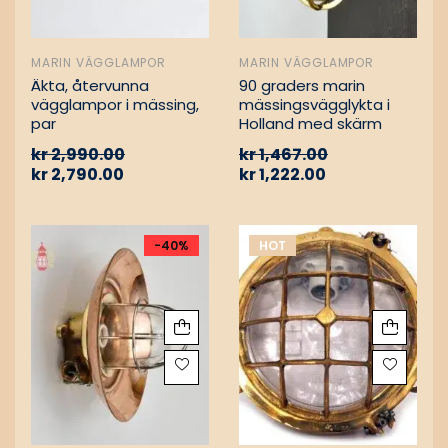
MARIN VÄGGLAMPOR
MARIN VÄGGLAMPOR
Äkta, återvunna
90 graders marin
vägglampor i mässing,
mässingsvägglykta i
par
Holland med skärm
kr
2,990.00
kr
1,467.00
kr
2,790.00
kr
1,222.00
-40%
HOT