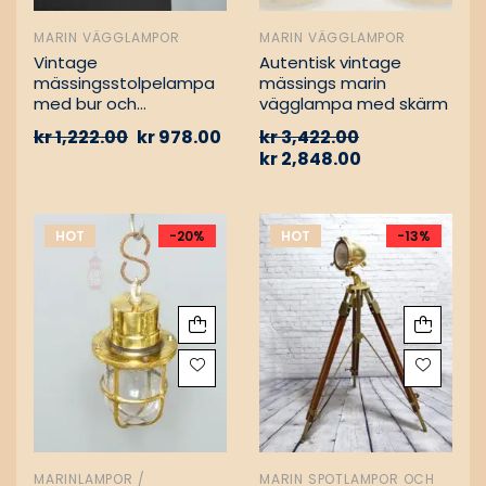
MARIN VÄGGLAMPOR
MARIN VÄGGLAMPOR
Vintage
Autentisk vintage
mässingsstolpelampa
mässings marin
med bur och
vägglampa med skärm
aluminiumfäste –
kr
1,222.00
kr
978.00
kr
3,422.00
Nautisk
kr
2,848.00
passagevägslampa
HOT
-20%
HOT
-13%
MARINLAMPOR /
MARIN SPOTLAMPOR OCH