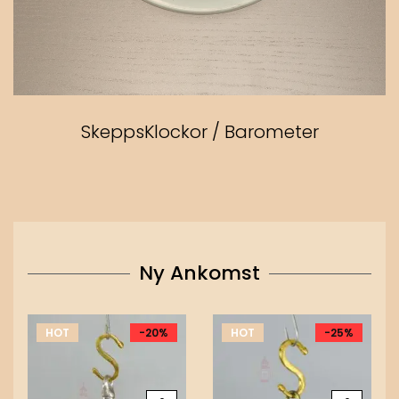
SkeppsKlockor / Barometer
Ny Ankomst
HOT
-20%
HOT
-25%