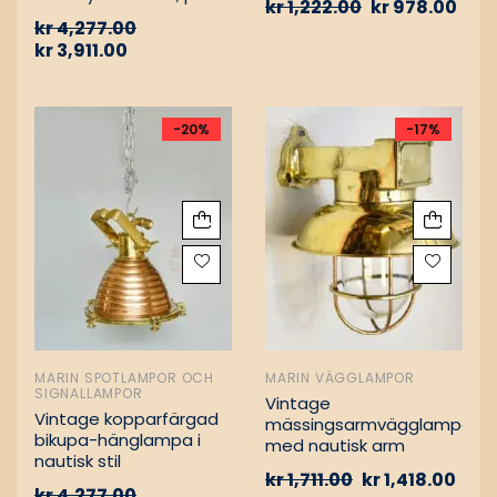
kr
1,222.00
kr
978.00
Vintage nautiska
kr
4,277.00
oljelampor
kr
3,911.00
-20%
-17%
MARIN SPOTLAMPOR OCH
MARIN VÄGGLAMPOR
SIGNALLAMPOR
Vintage
Vintage kopparfärgad
mässingsarmvägglampa
bikupa-hänglampa i
med nautisk arm
nautisk stil
kr
1,711.00
kr
1,418.00
kr
4,277.00