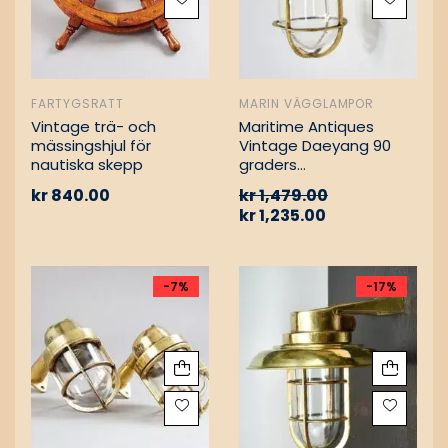
FARTYGSRATT
MARIN VÄGGLAMPOR
Vintage trä- och
Maritime Antiques
mässingshjul för
Vintage Daeyang 90
nautiska skepp
graders
mässingslampa
kr
840.00
kr
1,479.00
kr
1,235.00
-7%
-17%