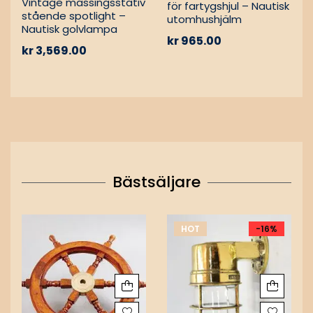
Vintage mässingsstativ
för fartygshjul – Nautisk
stående spotlight –
utomhushjälm
Nautisk golvlampa
kr
965.00
kr
3,569.00
Bästsäljare
HOT
-16%