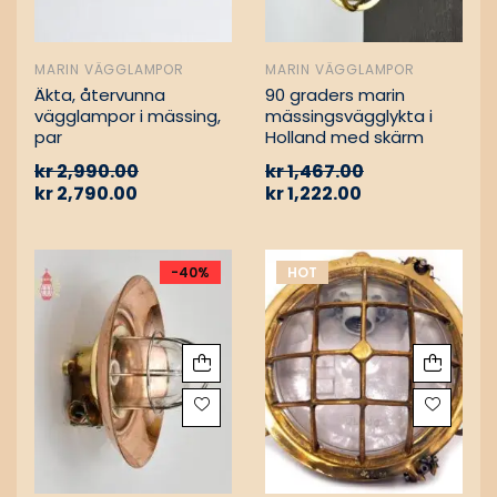
MARIN VÄGGLAMPOR
MARIN VÄGGLAMPOR
Äkta, återvunna
90 graders marin
vägglampor i mässing,
mässingsvägglykta i
par
Holland med skärm
kr
2,990.00
kr
1,467.00
kr
2,790.00
kr
1,222.00
-40%
HOT