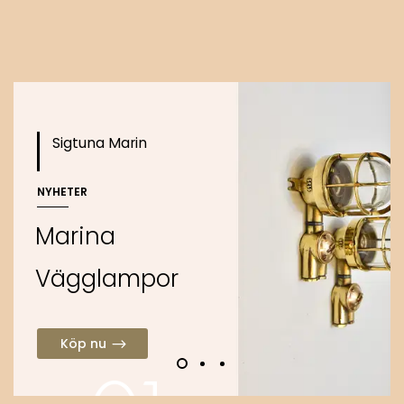
Köp nu
Sigtuna Marin
NYHETER
M
a
r
i
n
a
V
ä
g
g
l
a
m
p
o
r
Köp nu