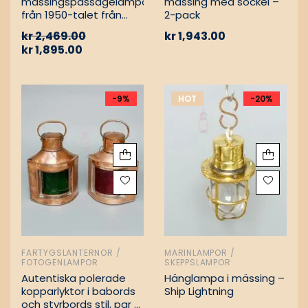
mässingspassagelampa
mässing med sockel –
från 1950-talet från
2-pack
tyskt lastfartyg
kr
2,469.00
kr
1,943.00
kr
1,895.00
-9%
HOT
-20%
FARTYGSLANTERNOR /
MARINLAMPOR /
FOTOGENLAMPOR
SKEPPSLAMPOR
Autentiska polerade
Hänglampa i mässing –
kopparlyktor i babords
Ship Lightning
och styrbords stil, par –