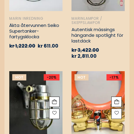
MARIN INREDNING
MARINLAMPOR /
SKEPPSLAMPOR
Äkta återvunnen Seiko
Autentisk mässings
Supertanker-
hängande spotlight för
fartygsklocka
lastdäck
kr
1,222.00
kr
611.00
kr
3,422.00
kr
2,811.00
HOT
-20%
HOT
-17%