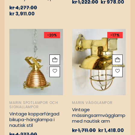
kr
1,222.00
kr
978.00
Vintage nautiska
kr
4,277.00
oljelampor
kr
3,911.00
-20%
-17%
MARIN SPOTLAMPOR OCH
MARIN VÄGGLAMPOR
SIGNALLAMPOR
Vintage
Vintage kopparfärgad
mässingsarmvägglampa
bikupa-hänglampa i
med nautisk arm
nautisk stil
kr
1,711.00
kr
1,418.00
kr
4,277.00