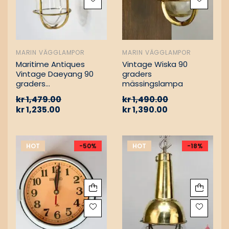
MARIN VÄGGLAMPOR
MARIN VÄGGLAMPOR
Maritime Antiques
Vintage Wiska 90
Vintage Daeyang 90
graders
graders
mässingslampa
mässingslampa
kr
1,479.00
kr
1,490.00
kr
1,235.00
kr
1,390.00
HOT
-50%
HOT
-18%