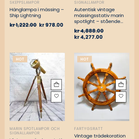
SKEPPSLAMPOR
SIGNALLAMPOR
Hänglampa i mässing –
Autentisk vintage
Ship Lightning
mässingsstativ marin
spotlight – stående
kr
1,222.00
kr
978.00
golvlampa
kr
4,888.00
kr
4,277.00
HOT
HOT
MARIN SPOTLAMPOR OCH
FARTYGSRATT
SIGNALLAMPOR
Vintage trädekoration