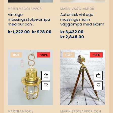
MARIN VÄGGLAMPOR
MARIN VÄGGLAMPOR
Vintage
Autentisk vintage
mässingsstolpelampa
mässings marin
med bur och
vägglampa med skärm
aluminiumfäste –
kr
1,222.00
kr
978.00
kr
3,422.00
Nautisk
kr
2,848.00
passagevägslampa
HOT
-20%
HOT
-13%
MARINLAMPOR /
MARIN SPOTLAMPOR OCH