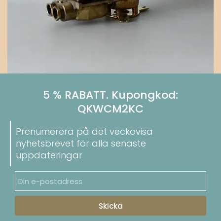
5 % RABATT. Kupongkod:
QKWCM2KC
Prenumerera på det veckovisa
nyhetsbrevet för alla senaste
uppdateringar
Skicka