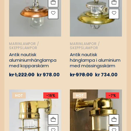
MARINLAMPOR /
MARINLAMPOR /
SKEPPSLAMPOR
SKEPPSLAMPOR
Antik nautisk
Antik nautisk
aluminiumhänglampa
hänglampa i aluminium
med kopparskärm
med mässingsskärm
kr
1,222.00
kr
978.00
kr
978.00
kr
734.00
HOT
-16%
HOT
-7%