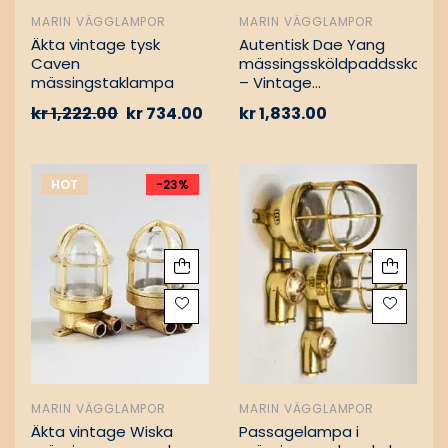
MARIN VÄGGLAMPOR
MARIN VÄGGLAMPOR
Äkta vintage tysk
Autentisk Dae Yang
Caven
mässingssköldpaddsskott
mässingstaklampa
– Vintage
lastfartygsbärgning
kr
1,222.00
kr
734.00
kr
1,833.00
HOT
-23%
MARIN VÄGGLAMPOR
MARIN VÄGGLAMPOR
Äkta vintage Wiska
Passagelampa i