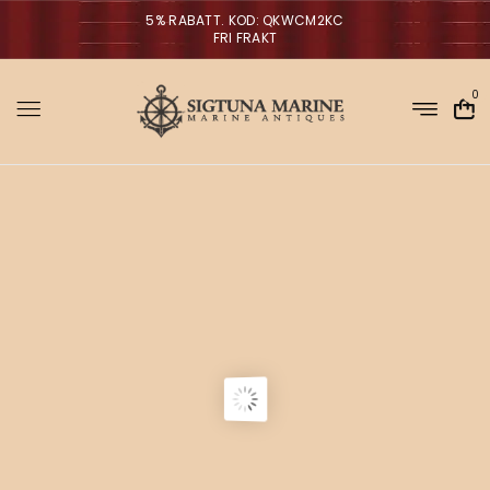
5% RABATT. KOD: QKWCM2KC
FRI FRAKT
0
Sigtuna Marin
M
i
r
m
NYHETER
a
n
a
g
V
ä
g
l
p
a
r
o