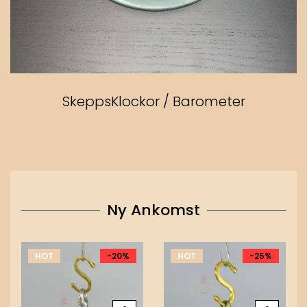
SkeppsKlockor / Barometer
Ny Ankomst
HOT
-20%
HOT
-25%