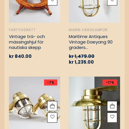
FARTYGSRATT
MARIN VÄGGLAMPOR
Vintage trä- och
Maritime Antiques
mässingshjul för
Vintage Daeyang 90
nautiska skepp
graders
mässingslampa
kr
840.00
kr
1,479.00
kr
1,235.00
-7%
-17%