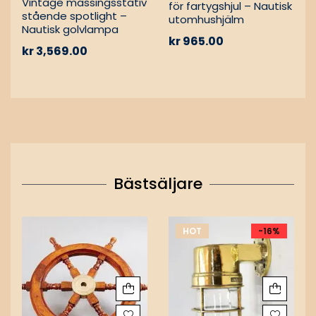
Vintage mässingsstativ
för fartygshjul – Nautisk
stående spotlight –
utomhushjälm
Nautisk golvlampa
kr
965.00
kr
3,569.00
Bästsäljare
HOT
-16%