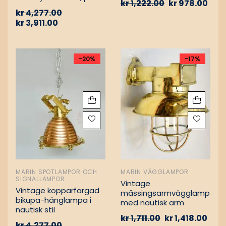
kr
1,222.00
kr
978.00
Vintage nautiska
kr
4,277.00
oljelampor
kr
3,911.00
-20%
-17%
MARIN SPOTLAMPOR OCH
MARIN VÄGGLAMPOR
SIGNALLAMPOR
Vintage
Vintage kopparfärgad
mässingsarmvägglampa
bikupa-hänglampa i
med nautisk arm
nautisk stil
kr
1,711.00
kr
1,418.00
kr
4,277.00