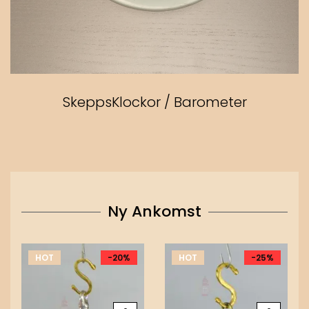
SkeppsKlockor / Barometer
Ny Ankomst
HOT
-20%
HOT
-25%