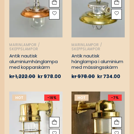
MARINLAMPOR /
MARINLAMPOR /
SKEPPSLAMPOR
SKEPPSLAMPOR
Antik nautisk
Antik nautisk
aluminiumhänglampa
hänglampa i aluminium
med kopparskärm
med mässingsskärm
kr
1,222.00
kr
978.00
kr
978.00
kr
734.00
HOT
-16%
HOT
-7%