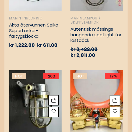
MARIN INREDNING
MARINLAMPOR /
SKEPPSLAMPOR
Äkta återvunnen Seiko
Autentisk mässings
Supertanker-
hängande spotlight för
fartygsklocka
lastdäck
kr
1,222.00
kr
611.00
kr
3,422.00
kr
2,811.00
HOT
-20%
HOT
-17%