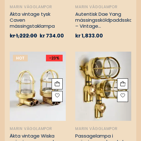
MARIN VÄGGLAMPOR
MARIN VÄGGLAMPOR
Äkta vintage tysk
Autentisk Dae Yang
Caven
mässingssköldpaddsskott
mässingstaklampa
– Vintage
lastfartygsbärgning
kr
1,222.00
kr
734.00
kr
1,833.00
HOT
-23%
MARIN VÄGGLAMPOR
MARIN VÄGGLAMPOR
Äkta vintage Wiska
Passagelampa i