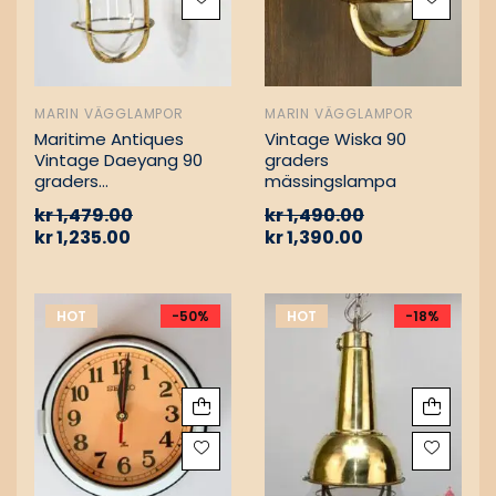
MARIN VÄGGLAMPOR
MARIN VÄGGLAMPOR
Maritime Antiques
Vintage Wiska 90
Vintage Daeyang 90
graders
graders
mässingslampa
mässingslampa
kr
1,479.00
kr
1,490.00
kr
1,235.00
kr
1,390.00
HOT
-50%
HOT
-18%