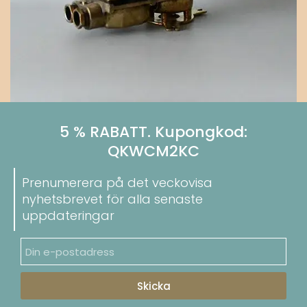
5 % RABATT. Kupongkod:
QKWCM2KC
Prenumerera på det veckovisa
nyhetsbrevet för alla senaste
uppdateringar
Skicka