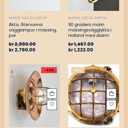
MARIN VÄGGLAMPOR
MARIN VÄGGLAMPOR
Äkta, återvunna
90 graders marin
vägglampor i mässing,
mässingsvägglykta i
par
Holland med skärm
kr
2,990.00
kr
1,467.00
kr
2,790.00
kr
1,222.00
-40%
HOT