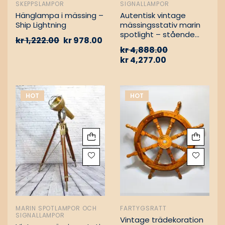
SKEPPSLAMPOR
SIGNALLAMPOR
Hänglampa i mässing –
Autentisk vintage
Ship Lightning
mässingsstativ marin
spotlight – stående
kr
1,222.00
kr
978.00
golvlampa
kr
4,888.00
kr
4,277.00
HOT
HOT
MARIN SPOTLAMPOR OCH
FARTYGSRATT
SIGNALLAMPOR
Vintage trädekoration