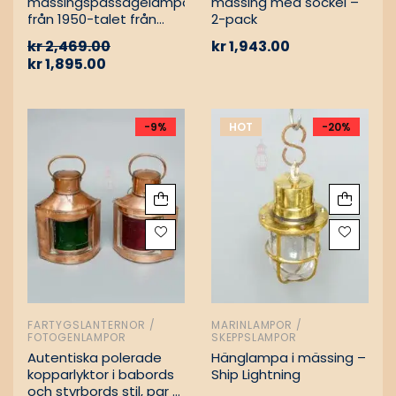
mässingspassagelampa
mässing med sockel –
från 1950-talet från
2-pack
tyskt lastfartyg
kr
2,469.00
kr
1,943.00
kr
1,895.00
-9%
HOT
-20%
FARTYGSLANTERNOR /
MARINLAMPOR /
FOTOGENLAMPOR
SKEPPSLAMPOR
Autentiska polerade
Hänglampa i mässing –
kopparlyktor i babords
Ship Lightning
och styrbords stil, par –