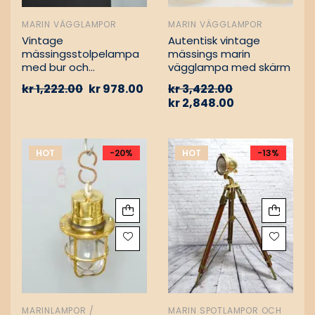
MARIN VÄGGLAMPOR
MARIN VÄGGLAMPOR
Vintage
Autentisk vintage
mässingsstolpelampa
mässings marin
med bur och
vägglampa med skärm
aluminiumfäste –
kr
1,222.00
kr
978.00
kr
3,422.00
Nautisk
kr
2,848.00
passagevägslampa
HOT
-20%
HOT
-13%
MARINLAMPOR /
MARIN SPOTLAMPOR OCH