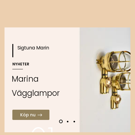
o
Köp nu
Sigtuna Marin
NYHETER
M
a
r
i
n
a
V
ä
g
g
l
a
m
p
o
r
Köp nu