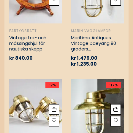
FARTYGSRATT
MARIN VÄGGLAMPOR
Vintage trä- och
Maritime Antiques
mässingshjul för
Vintage Daeyang 90
nautiska skepp
graders
mässingslampa
kr
840.00
kr
1,479.00
kr
1,235.00
-7%
-17%