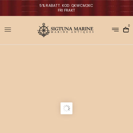
5% RABATT. KOD: QKWCM2KC
FRI FRAKT
0
Sigtuna Marin
M
i
r
NYHETER
m
a
n
a
V
ä
g
g
l
p
a
r